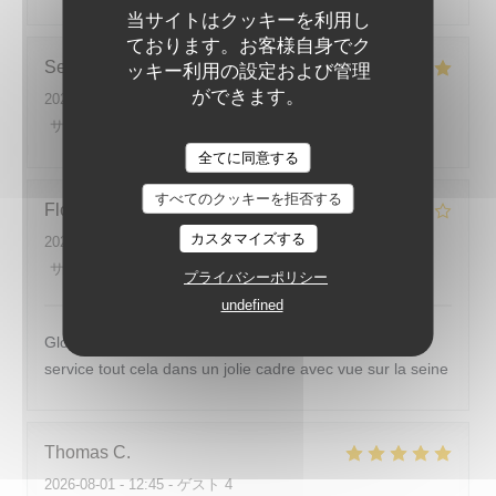
当サイトはクッキーを利用し
ております。お客様自身でク
Sebastien
M
ッキー利用の設定および管理
ができます。
2026-07-31
- 20:30 - ゲスト 2
サービス
:
5
/5
雰囲気
:
5
/5
メニュー
:
4
/5
品質-価格
:
4
/5
全てに同意する
すべてのクッキーを拒否する
Floréal
T
カスタマイズする
2026-07-31
- 19:45 - ゲスト 2
サービス
:
4
/5
雰囲気
:
5
/5
メニュー
:
5
/5
品質-価格
:
4
/5
プライバシーポリシー
undefined
Globalement un bon repas avec également un bon
service tout cela dans un jolie cadre avec vue sur la seine
Thomas
C
2026-08-01
- 12:45 - ゲスト 4