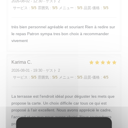
2026-08-02
- 12:30 - ゲスト 2
サービス
:
5
/5
雰囲気
:
5
/5
メニュー
:
5
/5
品質-価格
:
5
/5
très bien personnel agréable et souriant Rien à redire sur
le repas Patron sympa tres bon choix à recommander
vivement
Karima
C
2026-08-01
- 19:30 - ゲスト 2
サービス
:
5
/5
雰囲気
:
5
/5
メニュー
:
5
/5
品質-価格
:
4
/5
La terrasse est l'endroit idéal pour déguster les mets que
propose la carte. Un choix difficile car tous ce qui est
proposé à l'air excellent. Nous avons apprécié le cadre,
l'accueil et ce que nous avons choisi. Nous reviendrons
prochainement.