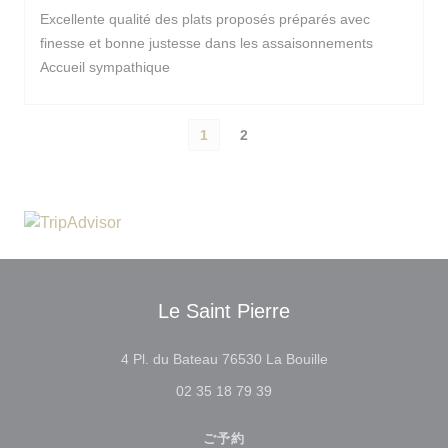
Excellente qualité des plats proposés préparés avec
finesse et bonne justesse dans les assaisonnements
Accueil sympathique
1
2
Le Saint Pierre
((新しいウィンドウ
4 Pl. du Bateau 76530 La Bouille
02 35 18 79 39
ご予約