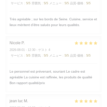
サービス
:
5
/5
雰囲気
:
5
/5
メニュー
:
5
/5
品質-価格
:
5
/5
Très agréable ; sur les bords de Seine. Cuisine, service et
lieux méritent d’être salués pour leurs qualités.
Nicole
P
2026-08-01
- 12:30 - ゲスト 4
サービス
:
5
/5
雰囲気
:
5
/5
メニュー
:
5
/5
品質-価格
:
5
/5
Le personnel est prévenant, souriant Le cadre est
agréable La cuisine est raffinée, les produits de qualité
Bon rapport qualité/prix
jean luc
M