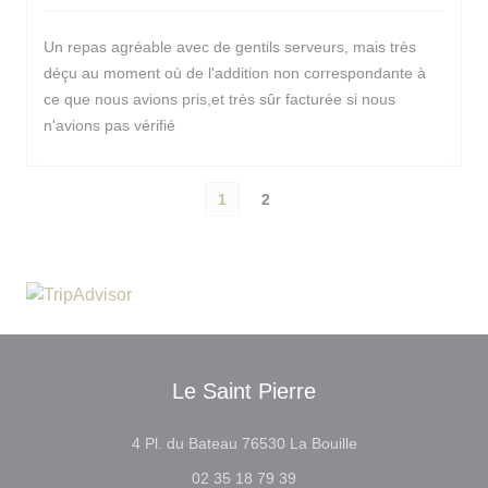
Un repas agréable avec de gentils serveurs, mais très
déçu au moment où de l'addition non correspondante à
ce que nous avions pris,et très sûr facturée si nous
n'avions pas vérifié
1
2
Le Saint Pierre
((ouvre une nouvell
4 Pl. du Bateau 76530 La Bouille
02 35 18 79 39