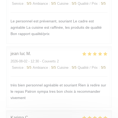
Service
:
5
/5
Ambiance
:
5
/5
Cuisine
:
5
/5
Qualité / Prix
:
5
/5
Le personnel est prévenant, souriant Le cadre est
agréable La cuisine est raffinée, les produits de qualité
Bon rapport qualité/prix
jean luc
M
2026-08-02
- 12:30 - Couverts 2
Service
:
5
/5
Ambiance
:
5
/5
Cuisine
:
5
/5
Qualité / Prix
:
5
/5
très bien personnel agréable et souriant Rien à redire sur
le repas Patron sympa tres bon choix à recommander
vivement
Karima
C