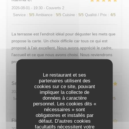
2026-08-01
- 19:30 - Couverts 2
Service
:
5
/5
Ambiance
:
5
/5
Cuisine
:
5
/5
Qualité / Prix
:
4
/5
La terrasse est l'endroit idéal pour déguster les mets que
propose la carte. Un choix difficile car tous ce qui est
proposé à l'air excellent. Nous avons apprécié le cadre,
l'accueil et ce que nous avons choisi. Nous reviendrons
prochainement.
Le restaurant et ses
partenaires utilisent des
Sebastien
M
cookies sur ce site, pouvant
impliquer la collecte de
2026-07-31
- 20:30 - Couverts 2
données à caractère
Service
:
5
/5
Ambiance
:
5
/5
Cuisine
:
4
/5
Qualité / Prix
:
4
/5
personnel. Les cookies dits «
nécessaires » sont
obligatoires et installés par
Floréal
T
défaut. D'autres cookies
facultatifs nécessitent votre
2026-07-31
- 19:45 - Couverts 2