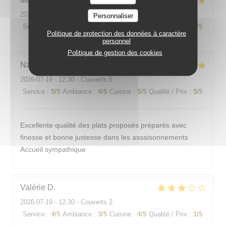
2026-07-22
- 12:15 - Couverts 3
Personnaliser
Service
:
5
/5
Ambiance
:
5
/5
Cuisine
:
5
/5
Qualité / Prix
:
5
/5
Politique de protection des données à caractère
personnel
Politique de gestion des cookies
Nathalie
O
2026-07-19
- 12:30 - Couverts 5
Service
:
5
/5
Ambiance
:
4
/5
Cuisine
:
5
/5
Qualité / Prix
:
5
/5
Excellente qualité des plats proposés préparés avec
finesse et bonne justesse dans les assaisonnements
Accueil sympathique
Valérie
D
2026-07-19
- 12:30 - Couverts 2
Service
:
4
/5
Ambiance
:
3
/5
Cuisine
:
4
/5
Qualité / Prix
:
1
/5