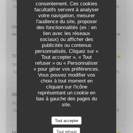
consentement. Ces cookies
Service
:
4
/5
Ambiance
:
5
/5
Cuisine
:
5
/5
Qualité / Prix
:
4
/5
facultatifs servent à analyser
votre navigation, mesurer
l'audience du site, proposer
Globalement un bon repas avec également un bon
des fonctionnalités (ex : en
lien avec les réseaux
service tout cela dans un jolie cadre avec vue sur la seine
sociaux) ou afficher des
publicités ou contenus
personnalisés. Cliquez sur «
Thomas
C
Tout accepter », « Tout
refuser » ou « Personnaliser
2026-08-01
- 12:45 - Couverts 4
» pour gérer vos préférences.
Service
:
5
/5
Ambiance
:
5
/5
Cuisine
:
5
/5
Qualité / Prix
:
5
/5
Vous pouvez modifier vos
choix à tout moment en
cliquant sur l'icône
représentant un cookie en
Michel
S
bas à gauche des pages du
2026-07-25
- 12:30 - Couverts 2
site.
Service
:
4
/5
Ambiance
:
4
/5
Cuisine
:
4
/5
Qualité / Prix
:
4
/5
Tout accepter
Tout refuser
Marie - pierre
B