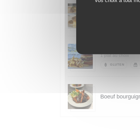
vos choix à tout m
Bœuf Normand, s
1 plat au choix
LAIT
Burger du bouch
1 plat au choix
GLUTEN
Boeuf bourguig