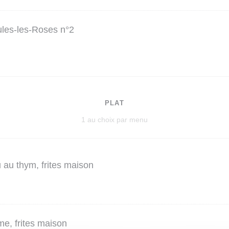
ules-les-Roses n°2
PLAT
1 au choix par menu
 au thym, frites maison
me, frites maison