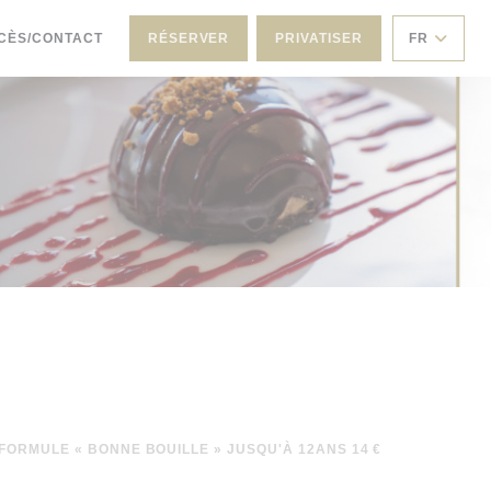
CÈS/CONTACT
RÉSERVER
PRIVATISER
FR
FORMULE « BONNE BOUILLE » JUSQU'À 12ANS 14 €