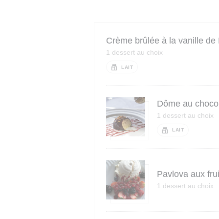
Crème brûlée à la vanille d
1 dessert au choix
LAIT
Dôme au chocol
1 dessert au choix
LAIT
Pavlova aux fru
1 dessert au choix