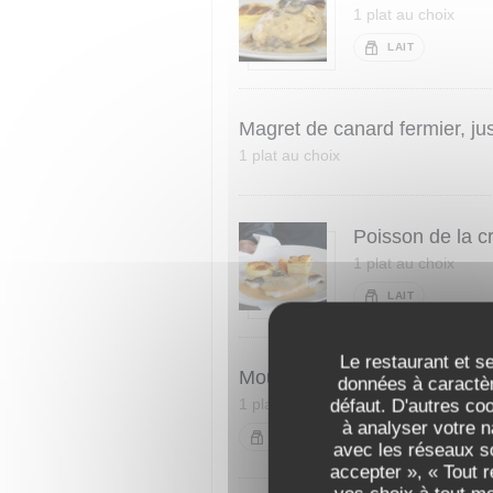
1 plat au choix
LAIT
Magret de canard fermier, jus
1 plat au choix
Poisson de la c
1 plat au choix
LAIT
Le restaurant et se
Moules marinières décortiqué
données à caractèr
1 plat au choix
défaut. D'autres co
à analyser votre n
LAIT
avec les réseaux so
accepter », « Tout 