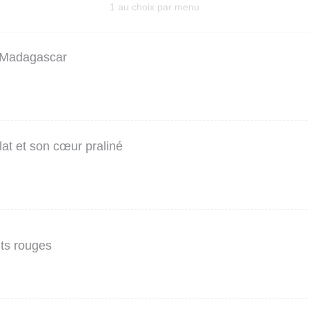
1 au choix par menu
e Madagascar
at et son cœur praliné
its rouges