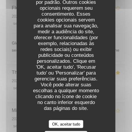
por padrão. Outros cookies
opcionais requerem seu
Floréal
T
consentimento. Esses
2026-07-31
- 19:45 - guests 2
cookies opcionais servem
service
:
4
/5
ambience
:
5
/5
menu
:
5
/5
quality_price
:
4
/5
para analisar sua navegação,
medir a audiência do site,
oferecer funcionalidades (por
exemplo, relacionadas às
Globalement un bon repas avec également un bon
redes sociais) ou exibir
service tout cela dans un jolie cadre avec vue sur la seine
publicidade ou conteúdos
personalizados. Clique em
'OK, aceitar tudo', 'Recusar
Thomas
C
tudo' ou 'Personalizar' para
gerenciar suas preferências.
2026-08-01
- 12:45 - guests 4
Você pode alterar suas
service
:
5
/5
ambience
:
5
/5
menu
:
5
/5
quality_price
:
5
/5
escolhas a qualquer momento
clicando no ícone de cookie
no canto inferior esquerdo
das páginas do site.
Michel
S
2026-07-25
- 12:30 - guests 2
OK, aceitar tudo
service
:
4
/5
ambience
:
4
/5
menu
:
4
/5
quality_price
:
4
/5