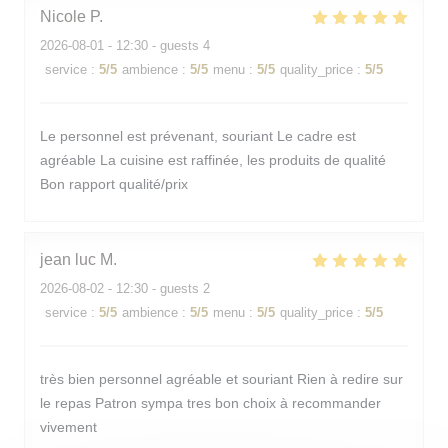
Nicole
P
2026-08-01
- 12:30 - guests 4
service
:
5
/5
ambience
:
5
/5
menu
:
5
/5
quality_price
:
5
/5
Le personnel est prévenant, souriant Le cadre est
agréable La cuisine est raffinée, les produits de qualité
Bon rapport qualité/prix
jean luc
M
2026-08-02
- 12:30 - guests 2
service
:
5
/5
ambience
:
5
/5
menu
:
5
/5
quality_price
:
5
/5
très bien personnel agréable et souriant Rien à redire sur
le repas Patron sympa tres bon choix à recommander
vivement