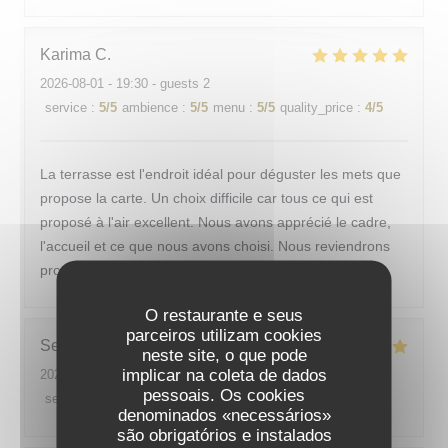
Karima
C
2026-08-01
- 19:30 - guests 2
service
:
5
/5
ambience
:
5
/5
menu
:
5
/5
quality_price
:
4
/5
La terrasse est l'endroit idéal pour déguster les mets que
propose la carte. Un choix difficile car tous ce qui est
proposé à l'air excellent. Nous avons apprécié le cadre,
l'accueil et ce que nous avons choisi. Nous reviendrons
prochainement.
O restaurante e seus
parceiros utilizam cookies
Sebastien
M
neste site, o que pode
implicar na coleta de dados
2026-07-31
- 20:30 - guests 2
pessoais. Os cookies
service
:
5
/5
ambience
:
5
/5
menu
:
4
/5
quality_price
:
4
/5
denominados «necessários»
são obrigatórios e instalados