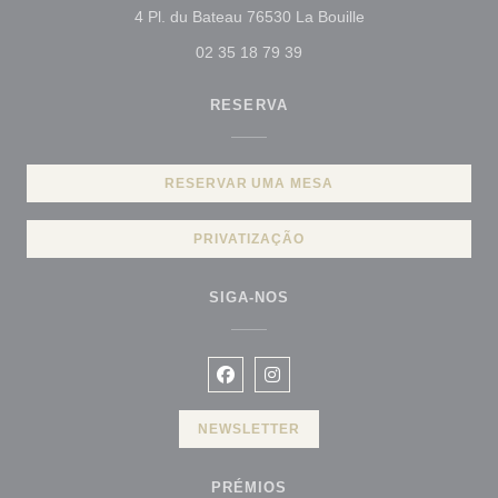
((abre numa nova j
4 Pl. du Bateau 76530 La Bouille
02 35 18 79 39
RESERVA
RESERVAR UMA MESA
PRIVATIZAÇÃO
SIGA-NOS
Facebook ((abre numa nova janela
Instagram ((abre numa nova 
NEWSLETTER
PRÉMIOS