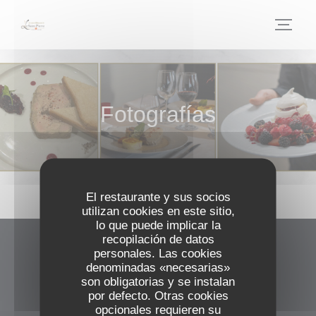
Personalización de sus opciones de cookies
Fotografías
El restaurante y sus socios
utilizan cookies en este sitio,
lo que puede implicar la
recopilación de datos
personales. Las cookies
Le Saint Pierre
denominadas «necesarias»
son obligatorias y se instalan
((abre en una nuev
4 Pl. du Bateau 76530 La Bouille
por defecto. Otras cookies
opcionales requieren su
02 35 18 79 39