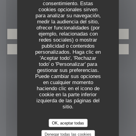
consentimiento. Estas
cookies opcionales sirven
RESERVA
para analizar su navegación,
medir la audiencia del sitio,
ofrecer funcionalidades (por
ejemplo, relacionadas con
RESERVAR UNA MESA
redes sociales) o mostrar
publicidad o contenidos
PRIVATIZACIÓN
personalizados. Haga clic en
'Aceptar todo', 'Rechazar
todo' o 'Personalizar' para
SEGUIRNOS
gestionar sus preferencias.
Puede cambiar sus opciones
en cualquier momento
haciendo clic en el icono de
Facebook ((abre en una nueva ven
Instagram ((abre en una nue
cookie en la parte inferior
izquierda de las páginas del
BOLETÍN
sitio.
RECOMPENSAS
OK, aceptar todas
Denegar todas las cookies