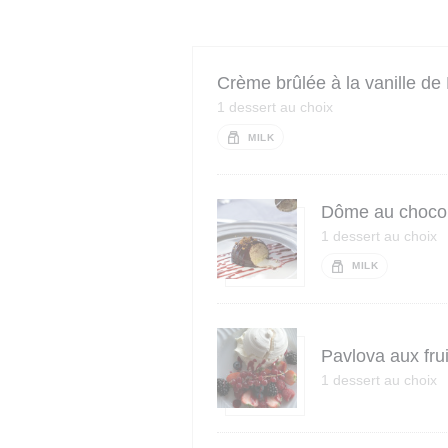
Crème brûlée à la vanille d
1 dessert au choix
MILK
Dôme au chocol
1 dessert au choix
MILK
Pavlova aux fru
1 dessert au choix