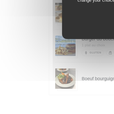
change your choices
Bœuf Normand, s
1 plat au choix
MILK
Burger du bouch
1 plat au choix
GLUTEN
Boeuf bourguig