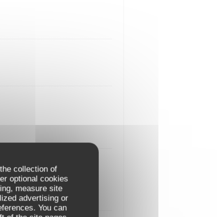
the collection of
er optional cookies
ing, measure site
lized advertising or
references. You can