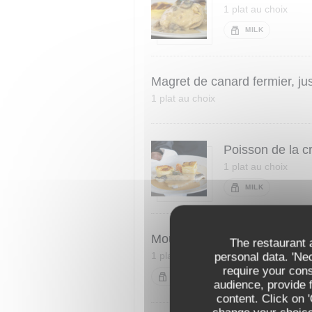
1 plat au choix
MILK
Magret de canard fermier, jus
1 plat au choix
Poisson de la c
1 plat au choix
MILK
Moules marinières décortiqué
The restaurant a
1 plat au choix
personal data. 'Ne
require your con
MILK
audience, provide f
content. Click on 