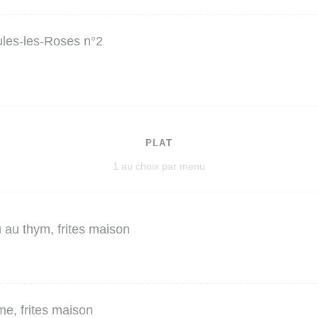
ules-les-Roses n°2
PLAT
1 au choix par menu
 au thym, frites maison
me, frites maison