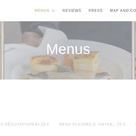
MENUS
REVIEWS
PRESS
MAP AND C
Menus
U DÉGUSTATION 61,50 €
MENU PLAISIRS D ‘ANTAN... 75 €