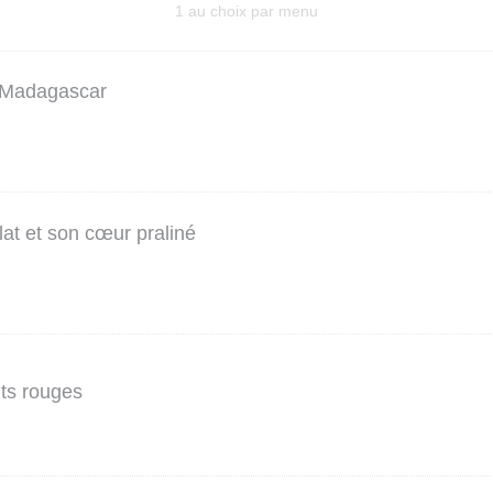
1 au choix par menu
e Madagascar
at et son cœur praliné
its rouges