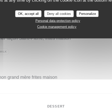
 at any time by clicking on the cookie icon at the bottom lef
auce poivre ou roquefort, gratin maison
OK, accept all
Deny all cookies
Personalize
Personal data protection policy
Cookie management policy
er façon Saint-Pierre, frites maison
MILK
non grand mère frites maison
DESSERT