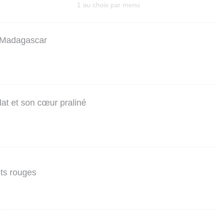
1 au choix par menu
e Madagascar
at et son cœur praliné
its rouges