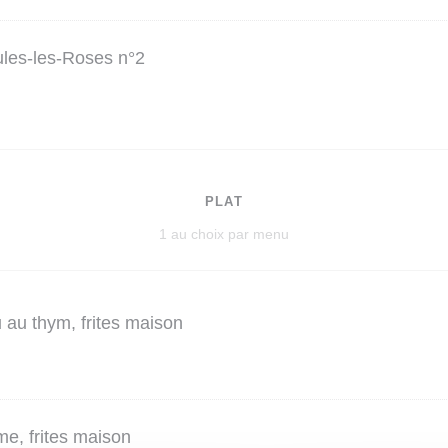
ules-les-Roses n°2
PLAT
1 au choix par menu
 au thym, frites maison
me, frites maison