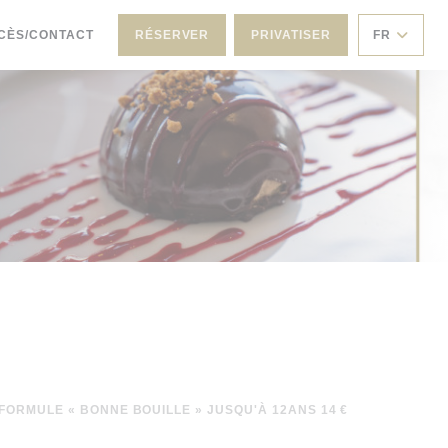
CÈS/CONTACT
RÉSERVER
PRIVATISER
FR
FORMULE « BONNE BOUILLE » JUSQU'À 12ANS 14 €