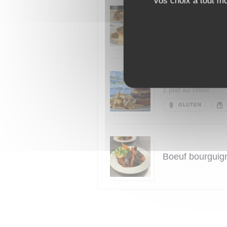
vos choix à tout m
Bœuf Normand, s
1 plat au choix
LAIT
Burger du bouch
1 plat au choix
GLUTEN
Boeuf bourguig