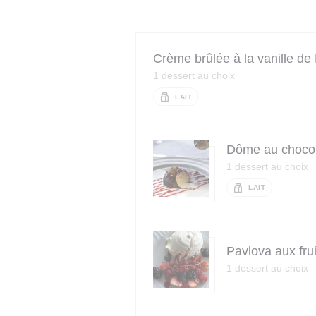
Crème brûlée à la vanille d
1 dessert au choix
LAIT
Dôme au chocol
1 dessert au choix
LAIT
Pavlova aux fru
1 dessert au choix