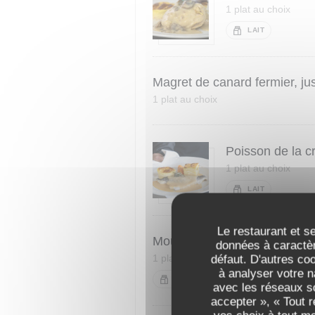
1 plat au choix
LAIT
Magret de canard fermier, jus
1 plat au choix
Poisson de la c
1 plat au choix
LAIT
Le restaurant et se
Moules marinières décortiqué
données à caractèr
1 plat au choix
défaut. D'autres co
à analyser votre n
LAIT
avec les réseaux so
accepter », « Tout 