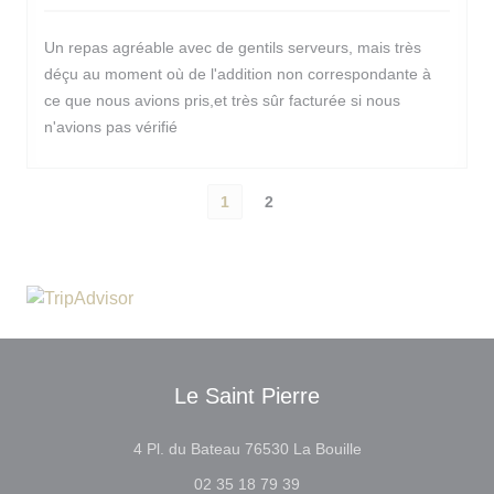
Un repas agréable avec de gentils serveurs, mais très
déçu au moment où de l'addition non correspondante à
ce que nous avions pris,et très sûr facturée si nous
n'avions pas vérifié
1
2
Le Saint Pierre
((在新窗口中打开))
4 Pl. du Bateau 76530 La Bouille
02 35 18 79 39