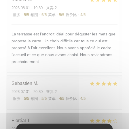
2026-08-01
- 19:30 - 来宾 2
服务
:
5
/5
氛围
:
5
/5
菜单
:
5
/5
质价比
:
4
/5
La terrasse est l'endroit idéal pour déguster les mets que
propose la carte. Un choix difficile car tous ce qui est
proposé à l'air excellent. Nous avons apprécié le cadre,
l'accueil et ce que nous avons choisi. Nous reviendrons
prochainement.
Sebastien
M
2026-07-31
- 20:30 - 来宾 2
服务
:
5
/5
氛围
:
5
/5
菜单
:
4
/5
质价比
:
4
/5
Floréal
T
2026-07-31
- 19:45 - 来宾 2