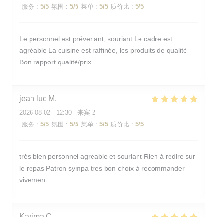
服务
:
5
/5
氛围
:
5
/5
菜单
:
5
/5
质价比
:
5
/5
Le personnel est prévenant, souriant Le cadre est
agréable La cuisine est raffinée, les produits de qualité
Bon rapport qualité/prix
jean luc
M
2026-08-02
- 12:30 - 来宾 2
服务
:
5
/5
氛围
:
5
/5
菜单
:
5
/5
质价比
:
5
/5
très bien personnel agréable et souriant Rien à redire sur
le repas Patron sympa tres bon choix à recommander
vivement
Karima
C