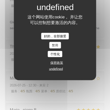
服务
:
4
/5
氛围
:
5
/5
菜单
:
5
/5
质价比
:
4
/5
这个网站使用cookie， 并让您
Globalement un bon repas avec également un bon
可以控制想要激活的内容。
service tout cela dans un jolie cadre avec vue sur la seine
好的，全部接受
禁用
Thomas
C
2026-08-01
- 12:45 - 来宾 4
个性化
服务
:
5
/5
氛围
:
5
/5
菜单
:
5
/5
质价比
:
5
/5
保密政策
undefined
Michel
S
2026-07-25
- 12:30 - 来宾 2
服务
:
4
/5
氛围
:
4
/5
菜单
:
4
/5
质价比
:
4
/5
Marie - pierre
B